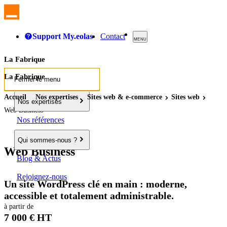
Support My.eolas
Contact
MENU
La Fabrique
La Fabrique
Fermer le menu
Accueil
Nos expertises
Sites
web
& e-commerce
Sites
web
Nos expertises
Web Business
Nos références
Qui sommes-nous ?
Web Business
Blog & Actus
Rejoignez-nous
Un site WordPress clé en main : moderne,
accessible et totalement administrable.
à partir de
7 000 € HT