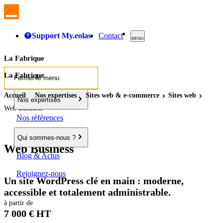
Support My.eolas
Contact
MENU
La Fabrique
La Fabrique
Fermer le menu
Accueil
Nos expertises
Sites
web
& e-commerce
Sites
web
Nos expertises
Web Business
Nos références
Qui sommes-nous ?
Web Business
Blog & Actus
Rejoignez-nous
Un site WordPress clé en main : moderne,
accessible et totalement administrable.
à partir de
7 000 € HT